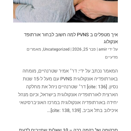
איך מטפלים ב PVNS למה חשוב לבחור אורתופד
אנקולוג
על ידי
amir
|
פבר 25, 2026
|
Uncategorized
,
מאמרים
מדעיים
המאמר נכתב על ידי: דר׳ אמיר שטרנהיים, מומחה
באורתופדיה אונקולוגית PVNS עם מעל ל-15 שנות
נסיון. [cite: 136] דר׳ שטרנהיים ניהל את מחלקה
הארצית לאורתופדיה אונקולוגית בישראל, וכיום מנהל
יחידה באורתופדיה אונקולוגית במרכז האוניברסיטאי
איכילוב בתל אביב. [cite: 138, 139]...
סרקומה של רקמה רכה – 10 שאלות שחייבים לדעת