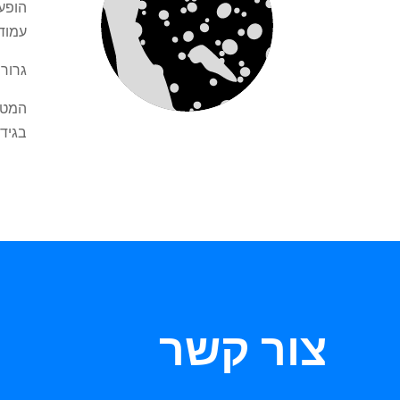
הופע
עמוד 
גרורו
המטר
בגידו
צור קשר