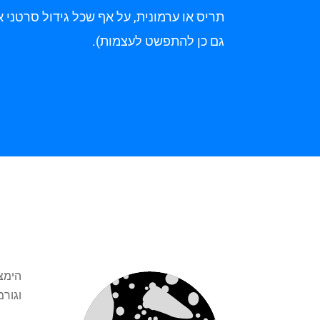
תריס או ערמונית, על אף שכל גידול סרטני 
גם כן להתפשט לעצמות).
הימצא
וגור