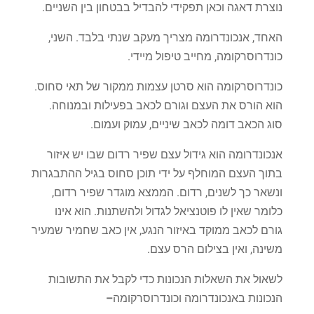
נוצרת
דאגה
וכאן
תפקידי
להבדיל
בבטחון
בין
השניים
.
האחד
,
אנכונדרומה
מצריך
מעקב
שנתי
בלבד
.
השני
,
כונדרוסרקומה
,
מחייב
טיפול
מיידי
.
כונדרוסרקומה
הוא
סרטן
עצמות
ממקור
של
תאי
סחוס
.
הוא
הורס
את
העצם
וגורם
לכאב
בפעילות
ובמנוחה
.
סוג
הכאב
דומה
לכאב
שיניים
,
עמוק
ועמום
.
אנכונדרומה
הוא
גידול
עצם
שפיר
רדום
שבו
יש
איזור
בתוך
העצם
המוחלף
על
ידי
תוכן
סחוס
בגיל
ההתבגרות
ונשאר
כך
לשנים
,
רדום
.
הממצא
מוגדר
שפיר
רדום
,
כלומר
שאין
לו
פוטנציאל
לגדול
ולהשתנות
.
הוא
אינו
גורם
לכאב
ממוקד
באיזור
הנגע
,
אין
כאב
שחמיר
שמעיר
משינה
,
ואין
בצילום
הרס
עצם
.
לשאול
את
השאלות
הנכונות
כדי
לקבל
את
התשובות
הנכונות
באנכונדרומה
וכונדרוסרקומה
–