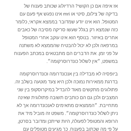
אז
איפה
אם
כן
הקושי
?
הרדיולוג
שכותב
פענוח
של
בדיקה
של
צילום
,
סיטי
או
mri
אינו
נפגש
אף
פעם
עם
המטופל
.
הוא
אינו
יודע
שמדובר
בממצא
אקראי
,
כלומר
כזה
שנמצא
רק
בגלל
שעשו
סריקה
מסיבה
של
כאבים
אחרים
באיזור
.
בנוסף
הוא
אינו
עוקב
אחרי
המטופל
במרפאה
ולכן
לא
יכול
להבטיח
שהממצא
לא
משתנה
על
פני
זמן
.
את
הדברים
הם
מתבטאים
במכתב
הפענוח
במשפט
,
״אין
לשלול
כונדרוסרקומה״
.
ביופסיה
לא
מבדילה
בין
אנכונדרומה
וכונדרוסרקומה
בדרגת
ממאירות
נמוכה
ולכן
היא
צעד
מוטעה
בשלב
זה
.
פתולוגים
מתקשים
מאוד
להבדיל
במיקרוסקופ
בין
שני
המצבים
ולכן
גם
הם
כותבים
תשובה
פתולוגית
שאינה
מתחייבת
.
״הממצאים
מתאימים
לאנכונדרומה
אך
לא
ניתן
לשלול
כונדרוסרקומה״
.
משפט
זה
מוביל
מיד
את
הרופא
והמטופל
לפעולה
,
היות
שייתכן
ומדובר
בסרטן
,
על
פי
מה
שכתוב
בפענוח
.
כך
מגיעים
מטופלים
עם