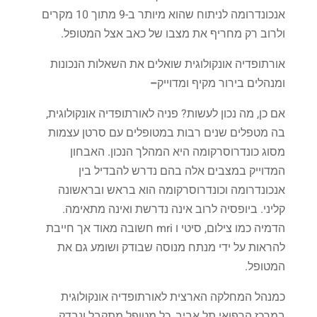
אנכונדרומה
לניתוח
שהוא
מיותר
ב
-9
מתוך
10
מקרים
ולרוב
רק
מחריף
את
מצבו
של
כאב
אצל
המטופל
.
אורתופדיה
אונקולוגית
שואלים
את
השאלות
הנכונות
ומנהלים
בירור
מקיף
ומדוייק
–
אם
כן
,
מה
נכון
לעשות
?
פניה
לאורתופדיה
אונקולוגית
,
בה
מטפלים
שנים
רבות
במטופלים
עם
סרטן
עצמות
מסוג
כונדרוסרקומה
היא
המהלך
הנכון
.
האבחון
המדוייק
במצבים
אלה
בהם
נדרש
להבדיל
בין
אנכונדרומה
וכונדרוסרקומה
הוא
בראש
ובראשונה
קליני
.
ביופסיה
לרוב
אינה
נדרשת
ואינה
מתאימה
.
הדמיה
כמו
צילום
,
סיטי
ו
mri
חשובה
מאוד
אך
חייבת
להראות
על
ידי
מנתח
מנוסה
שבודק
ושומע
גם
את
המטופל
.
כמנהל
המחלקה
הארצית
לאורתופדיה
אונקולוגית
במרכז
הרפואי
תל
אביב
,
כל
מטופל
מתקבל
ונבדק