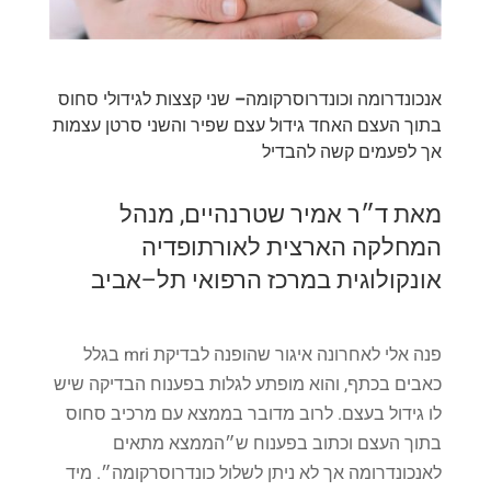
אנכונדרומה
וכונדרוסרקומה
–
שני
קצצות
לגידולי
סחוס
בתוך
העצם
האחד
גידול
עצם
שפיר
והשני
סרטן
עצמות
אך
לפעמים
קשה
להבדיל
מאת
ד״ר
אמיר
שטרנהיים
,
מנהל
המחלקה
הארצית
לאורתופדיה
אונקולוגית
במרכז
הרפואי
תל
–
אביב
פנה
אלי
לאחרונה
איגור
שהופנה
לבדיקת
mri
בגלל
כאבים
בכתף
,
והוא
מופתע
לגלות
בפענוח
הבדיקה
שיש
לו
גידול
בעצם
.
לרוב
מדובר
בממצא
עם
מרכיב
סחוס
בתוך
העצם
וכתוב
בפענוח
ש״הממצא
מתאים
לאנכונדרומה
אך
לא
ניתן
לשלול
כונדרוסרקומה״
.
מיד