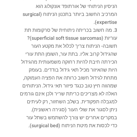
הניסיון הניתוחי של אורתופד אונקולוג הוא
המרכיב החשוב ביותר בתכנון הניתוח (surgical
expertise).
מה חשוב בכריתה ניתוחית של סרקומות תת
עוריות (superficial soft tissue sarcomas)?
תשובה- הניתוח צריך לכלול את מקטע העור
שהגידול קרוב אליו. בתת עור, השומן התת עורי
הכירתה חיבת להיות רחוקה משמעותית מהגידול
היות שהאיזור מכיל תאי גידול בודדים. בעומק
מתחת לגידול חשוב כרותה את הפציה העמוקה,
שמהווה חיץ טוב כנגד פיזור תאי גידול. הניתוחים
האלה לא מצריכים כריתת שריר ולכן אינם גורמים
למגבלה תפקודית. בשלב השחזור, רק לעיתים
ניתן לסגור את שולי העור (סגירה ראשונית).
במקרים אחרים יש צורך להשתמש בשתל עור
כדי לכסות את מיטת הניתוח (surgical bed).