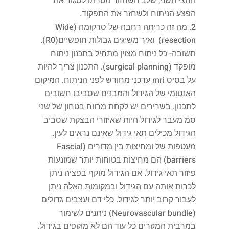
החצי השני, שלב השחזור מטרתו לסגור את
הפצע הניתוח ולשחזר את התפקוד.
מה זה כריתה רחבה של סרקומה (Wide
resection) ואיך משיגים גבולות חופשיים(R0).
תשובה- כל ניתוח מצוין מתחיל בתכנון ניתוח
מופקד (surgical planning). התכנון צריך להיות
על בסיס mri עדכני מחודש לפני הניתוח. המיקום
האנטומי של הגידול והמבנים שסביבו חשובים
לתכנון. בשרירים יש לקחת מרווח בטחון של שני
סמ מעבר לגידול היות שאיזורי הבצקת שסביב
הגידול מכילים תאי גידול שאינם נראים לעין.
מעטפות של ומחיצות בין מדורים (Fascial
barriers) הם מחיצות בטוחות יותר שמונעות
פיזור תאי גידול. אם הגידול מוקף בפציה ניתן
לכרות אותה עם הגידול ובמקומות האלה ניתן
לעבור קרוב יותר לגידול. כלי דם ועצבים גדולים
(Neurovascular bundle) ניתנים לשימור
במרבית המקרים כל עוד הם לא מוקפים בגידול.