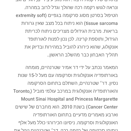
ונראה לגוש רקמה רכה שהולך וגדל לרוב במהרה.
הטיפול בסרטן מסוג סרקומה בגפיים (extremity soft
tissue sarcoma) הוא ניתוח בכל מצב שאין גרורות
בריאות. מרבית הגידולים מצריכים ניתוח לכריתת
הגידול, ותוספת קרינה. לכן נכון לפנות לאורתופד
אונקולוג, שהוא כירורג להוביל במהירות ובדיוק את
תהליך האבחון כבר מהשלב הראשון..
המאמר נכתב על ידי דר אמיר שטרנהיים, מומחה
באורתופדיה אונקולוגית וסרקומה עם מעל ל-15 שנות
נסיון. דר׳ שטרנהיים, השתלם בתחום הסרקומה
והאורתופדיה אונקולוגית במרכב עולמי מוביל (Toronto,
Mount Sinai Hospital and Princess Margarette
Cancer Center) בשנת 2010. הוא מחברם של שישים
וארבע מאמרים מדעיים בתחום האורתופדיה
האונקולוגית וסרקומה. ניסיונו הכירורגי כולל מעל אלף
ניתוחי סרקומה של רקמה רכה. דר׳ שטרנהיים ניהל את