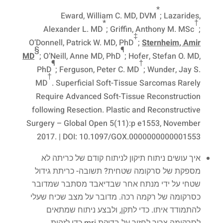
*
Eward, William C. MD, DVM
; Lazarides,
*
†
Alexander L. MD
; Griffin, Anthony M. MSc
;
‡
O’Donnell, Patrick W. MD, PhD
;
Sternheim, Amir
§
¶
MD
; O’Neill, Anne MD, PhD
; Hofer, Stefan O. MD,
¶
†
PhD
; Ferguson, Peter C. MD
; Wunder, Jay S.
†
MD
. Superficial Soft-Tissue Sarcomas Rarely
Require Advanced Soft-Tissue Reconstruction
following Resection. Plastic and Reconstructive
Surgery – Global Open 5(11):p e1553, November
2017. | DOI: 10.1097/GOX.0000000000001553
איך עושים ניתוח תיקון לניתוח קודם של כריתה לא
מספקת של סרקומה שטחית? תשובה- כריתת גידול
שטחי על ידי מנתח אחר שבדיאבד מסתבר שמדובר
כסרקומה של רקמה רכה. מדובר על מצב שכיח שעלי
להתמודד איתו. כדי לתקן, ולבצע ניתוח שמתאים
לסרקומה צריך לחזור על בדיקת mri כדי לזהות