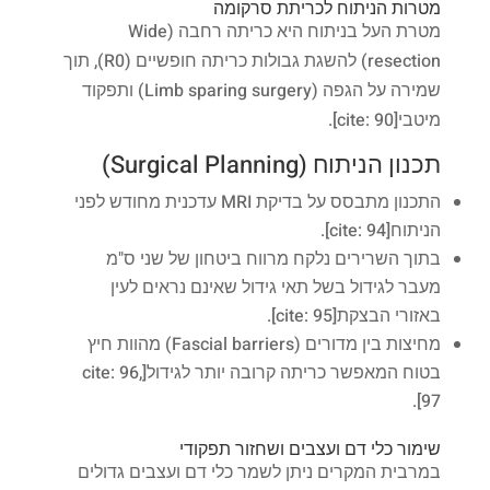
מטרות הניתוח לכריתת סרקומה
מטרת העל בניתוח היא כריתה רחבה (Wide
resection) להשגת גבולות כריתה חופשיים (R0), תוך
שמירה על הגפה (Limb sparing surgery) ותפקוד
מיטבי[cite: 90].
תכנון הניתוח (Surgical Planning)
התכנון מתבסס על בדיקת MRI עדכנית מחודש לפני
הניתוח[cite: 94].
בתוך השרירים נלקח מרווח ביטחון של שני ס"מ
מעבר לגידול בשל תאי גידול שאינם נראים לעין
באזורי הבצקת[cite: 95].
מחיצות בין מדורים (Fascial barriers) מהוות חיץ
בטוח המאפשר כריתה קרובה יותר לגידול[cite: 96,
97].
שימור כלי דם ועצבים ושחזור תפקודי
במרבית המקרים ניתן לשמר כלי דם ועצבים גדולים